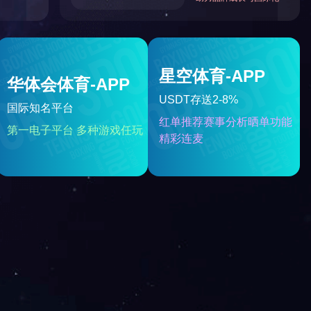
下一篇：
汽车如何放机油
全国服务热线