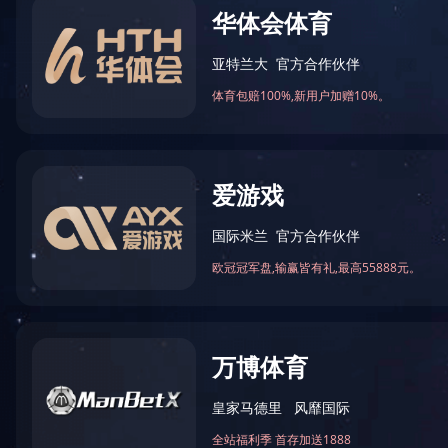
新闻资讯
选择适合汽车的
机油
，需要考虑以下因素：
汽车品牌和型号：不同品牌和型号的汽车需要使用不同的机
机油等级：机油等级通常以两个字母来表示，例如SAE 5W-
机油类型：机油分为合成机油、半合成机油和矿物机油。合
机油标准：机油需要符合一些标准，例如API、ACEA等。