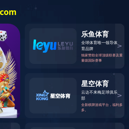
加剂
产品中心
案例中心
新闻资讯
关于一号传奇