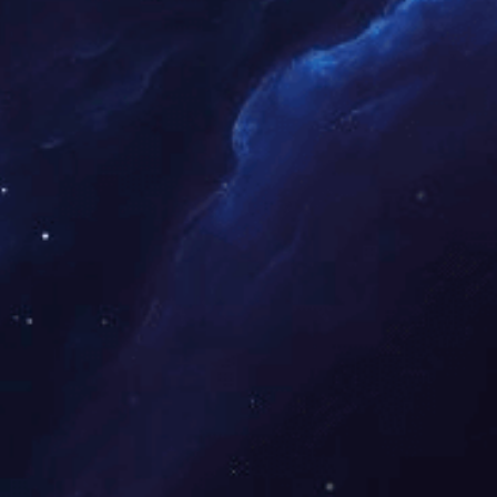
回火淬火油QUENCH3A/3B
查看更多
超速光亮淬火油QUENCH A