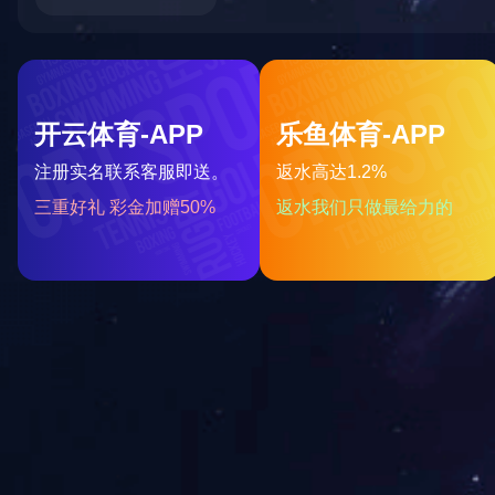
X HP长寿润滑脂
查看更多