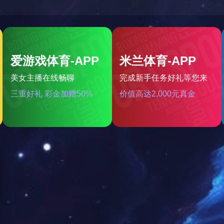
HP高温锂基脂
查看更多