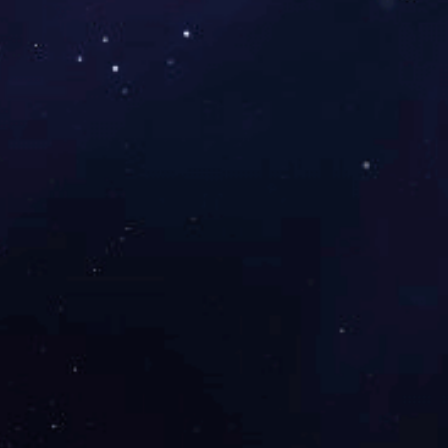
查看更多
产品中心
合作案例
汽车机油
工程机械
工业润滑油
物流运输
燃油添加剂
汽车修理