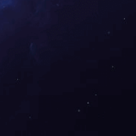
等温分级淬火油QUENCH2A/2B
查看更多
快速光亮淬火油QUENCH C